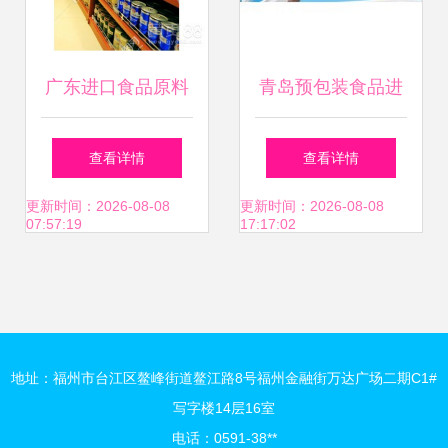
上才有的参考，各
广东进口食品原料
青岛预包装食品进
国各版本的注释要
与预包装食品报关
口报关行 一站式服
查看详情
查看详情
我们特别与定更的
全流程解析
务，助力进口食品
更新时间：2026-08-08
更新时间：2026-08-08
07:57:19
17:17:02
情况频发的细致解
高效通关
释课后我们有相当
开放的环节对本次
地址：福州市台江区鳌峰街道鳌江路8号福州金融街万达广场二期C1#
写字楼14层16室
剖析详如下。下面
电话：0591-38**