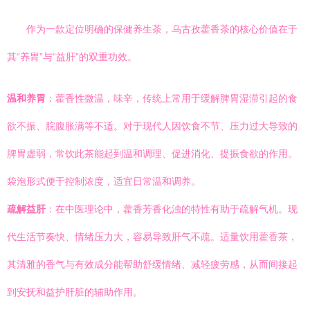
作为一款定位明确的保健养生茶，乌古孜藿香茶的核心价值在于
其“养胃”与“益肝”的双重功效。
温和养胃
：藿香性微温，味辛，传统上常用于缓解脾胃湿滞引起的食
欲不振、脘腹胀满等不适。对于现代人因饮食不节、压力过大导致的
脾胃虚弱，常饮此茶能起到温和调理、促进消化、提振食欲的作用。
袋泡形式便于控制浓度，适宜日常温和调养。
疏解益肝
：在中医理论中，藿香芳香化浊的特性有助于疏解气机。现
代生活节奏快、情绪压力大，容易导致肝气不疏。适量饮用藿香茶，
其清雅的香气与有效成分能帮助舒缓情绪、减轻疲劳感，从而间接起
到安抚和益护肝脏的辅助作用。