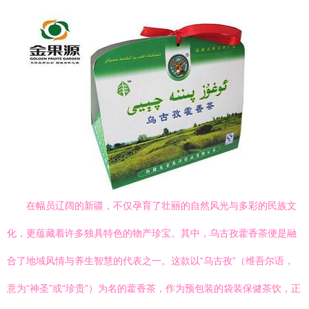
在幅员辽阔的新疆，不仅孕育了壮丽的自然风光与多彩的民族文
化，更蕴藏着许多独具特色的物产珍宝。其中，乌古孜藿香茶便是融
合了地域风情与养生智慧的代表之一。这款以“乌古孜”（维吾尔语，
意为“神圣”或“珍贵”）为名的藿香茶，作为预包装的袋装保健茶饮，正