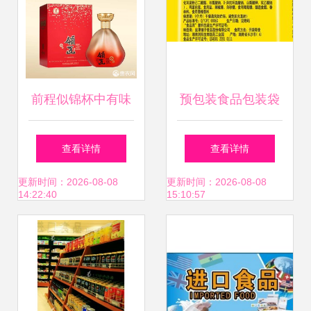
行了深入的总结
——那些隐藏在
《预包装食品规定
前程似锦杯中有味
预包装食品包装袋
食品标签通则》
——领匠酒（前途
上的产品类型 类别
查看详情
查看详情
（GB 7718系
无量）品鉴札记
名称的内涵解析
更新时间：2026-08-08
更新时间：2026-08-08
14:22:40
15:10:57
列）、甚至《食品
添加剂通用版规
定》(以及某些国际