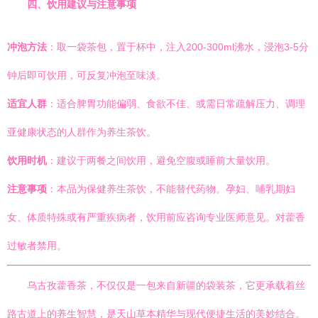
四、饮用建议与注意事项
冲泡方法
：取一袋茶包，置于杯中，注入200-300ml沸水，浸泡3-5分
钟后即可饮用，可反复冲泡至味淡。
适宜人群
：适合脾胃功能偏弱、食欲不佳、或需日常疏解压力、调理
亚健康状态的人群作为养生茶饮。
饮用时机
：建议于两餐之间饮用，避免空腹或睡前大量饮用。
注意事项
：本品为保健养生茶饮，不能替代药物。孕妇、哺乳期妇
女、体质特殊或有严重疾病者，饮用前应咨询专业医师意见。对藿香
过敏者禁用。
乌古孜藿香茶，不仅仅是一包来自新疆的袋装茶，它更承载着丝
路古道上的养生智慧，是天山草本精华与现代便捷生活的美妙结合。