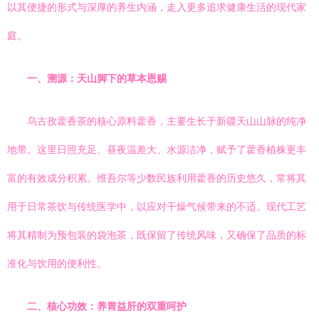
以其便捷的形式与深厚的养生内涵，走入更多追求健康生活的现代家
庭。
一、溯源：天山脚下的草本恩赐
乌古孜藿香茶的核心原料藿香，主要生长于新疆天山山脉的纯净
地带。这里日照充足、昼夜温差大、水源洁净，赋予了藿香植株更丰
富的有效成分积累。维吾尔等少数民族利用藿香的历史悠久，常将其
用于日常茶饮与传统医学中，以应对干燥气候带来的不适。现代工艺
将其精制为预包装的袋泡茶，既保留了传统风味，又确保了品质的标
准化与饮用的便利性。
二、核心功效：养胃益肝的双重呵护