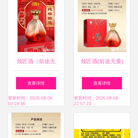
信息在于产品的溯
入“证照合一”新时
源性及其合法性，
代
它是消费者了解食
领匠酒（前途无
领匠酒(前途无量)
品成分、安全和营
量） 品味卓越，前
查看详情
查看详情
养属性的主要途
途璀璨
更新时间：2026-08-08
更新时间：2026-08-08
03:24:36
22:57:23
径。最近我们对经
常能遇到的问题进