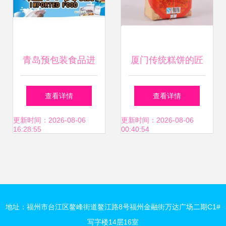
剖析详如下。下面
系统性概要及实体
青岛预包装食品进
厦门传统糕饼的匠
售后，\n\n预包装
口报关行 一站式服
心传承——誉海核
查看详情
查看详情
食品最基本的定义
务，助力进口食品
桃糕
更新时间：2026-08-06
更新时间：2026-08-06
16:28:55
00:40:54
经过固化。《食品
高效通关
安全法称说的原则
上这类指适合卷
地址：福州市台江区鳌峰街道鳌江路8号福州金融街万达广场二期C1#
写字楼14层16室