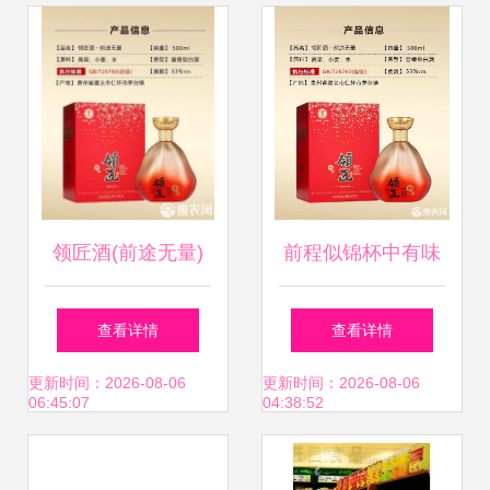
预包装食品经营迈
常能遇到的问题进
入“证照合一”新时
行了深入的总结
代
——那些隐藏在
《预包装食品规定
领匠酒(前途无量)
前程似锦杯中有味
食品标签通则》
——领匠酒（前途
查看详情
查看详情
（GB 7718系
无量）品鉴札记
更新时间：2026-08-06
更新时间：2026-08-06
06:45:07
04:38:52
列）、甚至《食品