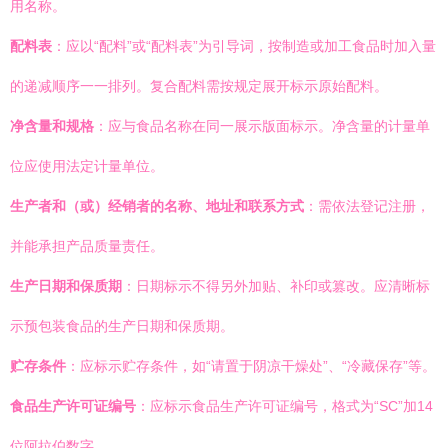
用名称。
配料表
：应以“配料”或“配料表”为引导词，按制造或加工食品时加入量
的递减顺序一一排列。复合配料需按规定展开标示原始配料。
净含量和规格
：应与食品名称在同一展示版面标示。净含量的计量单
位应使用法定计量单位。
生产者和（或）经销者的名称、地址和联系方式
：需依法登记注册，
并能承担产品质量责任。
生产日期和保质期
：日期标示不得另外加贴、补印或篡改。应清晰标
示预包装食品的生产日期和保质期。
贮存条件
：应标示贮存条件，如“请置于阴凉干燥处”、“冷藏保存”等。
食品生产许可证编号
：应标示食品生产许可证编号，格式为“SC”加14
位阿拉伯数字。