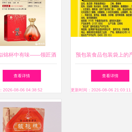
食品成分、安全和营养属
主要途径。最近我们对经
遇到的问题进行了深入的
似锦杯中有味——领匠酒
预包装食品包装袋上的
——那些隐藏在《预包装
（前途无量）品鉴札记
型 类别名称的内涵
查看详情
查看详情
品规定食品标签通则》
26-08-06 04:38:52
更新时间：2026-08-06 21:03:11
B 7718系列）、甚至《食
加剂通用版规定》(以及