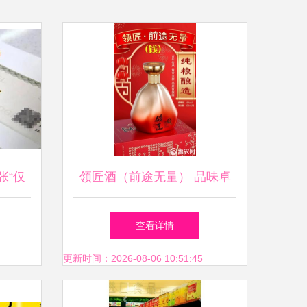
张“仅
领匠酒（前途无量） 品味卓
照 预
越，前途璀璨
查看详情
照合
更新时间：2026-08-06 10:51:45