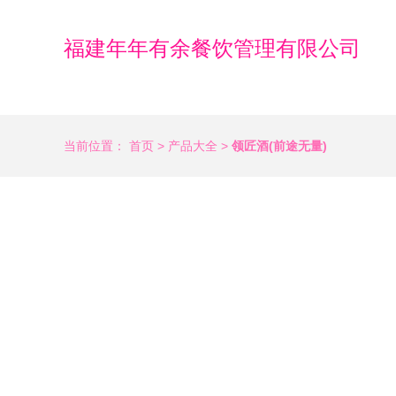
福建年年有余餐饮管理有限公司
当前位置：
首页
>
产品大全
>
领匠酒(前途无量)